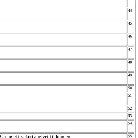
44
45
46
47
48
49
50
51
52
53
54
r inget tryckeri angivet i tidningen.
55