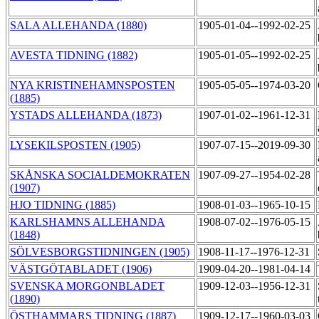
SALA ALLEHANDA (1880)
1905-01-04--1992-02-25
AVESTA TIDNING (1882)
1905-01-05--1992-02-25
NYA KRISTINEHAMNSPOSTEN
1905-05-05--1974-03-20
(1885)
YSTADS ALLEHANDA (1873)
1907-01-02--1961-12-31
LYSEKILSPOSTEN (1905)
1907-07-15--2019-09-30
SKÅNSKA SOCIALDEMOKRATEN
1907-09-27--1954-02-28
(1907)
HJO TIDNING (1885)
1908-01-03--1965-10-15
KARLSHAMNS ALLEHANDA
1908-07-02--1976-05-15
(1848)
SÖLVESBORGSTIDNINGEN (1905)
1908-11-17--1976-12-31
VÄSTGÖTABLADET (1906)
1909-04-20--1981-04-14
SVENSKA MORGONBLADET
1909-12-03--1956-12-31
(1890)
ÖSTHAMMARS TIDNING (1887)
1909-12-17--1960-03-03