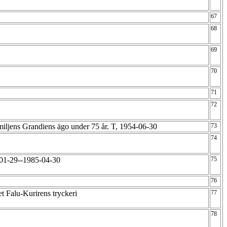
67
68
69
70
71
72
familjens Grandiens ägo under 75 år. T, 1954-06-30
73
74
-01-29--1985-04-30
75
76
t Falu-Kurirens tryckeri
77
78