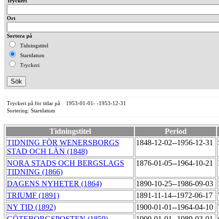
Tryckeri
Ort
Sortera på
Tidningstitel
Startdatum
Tryckeri
Tryckeri på för titlar på 1953-01-01- -1953-12-31
Sortering: Startdatum
Tidningstitel
Period
TIDNING FÖR WENERSBORGS
1848-12-02--1956-12-31
STAD OCH LÄN (1848)
NORA STADS OCH BERGSLAGS
1876-01-05--1964-10-21
TIDNING (1866)
DAGENS NYHETER (1864)
1890-10-25--1986-09-03
TRIUMF (1891)
1891-11-14--1972-06-17
NY TID (1892)
1900-01-01--1964-04-10
GÖTEBORGSPOSTEN (1859)
1900-01-01--1989-03-01