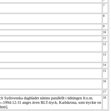
7
8
9
10
11
12
13
14
15
16
17
h Sydsvenska dagbladet nämns parallellt i tidningen fr.o.m.
18
--1994-12-31 anges även BLT-tryck, Karlskrona, som tryckte en
almö].