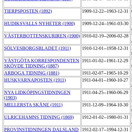
TIERPSPOSTEN (1892)
1909-12-22--1963-12-31
HUDIKSVALLS NYHETER (1900)
1909-12-24--1961-03-30
VÄSTERBOTTENSKURIREN (1900)
1910-02-19--2006-02-28
SÖLVESBORGSBLADET (1911)
1910-12-01--1958-12-31
VÄSTGÖTA KORRESPONDENTEN
1911-01-02--1961-12-29
SKÖVDE TIDNING (1887)
ARBOGA TIDNING (1881)
1911-02-07--1965-10-29
HUSKVARNAPOSTEN (1911)
1911-04-01--1960-10-27
NYA LIDKÖPINGSTIDNINGEN
1911-04-25--1960-06-29
(1903)
MELLERSTA SKÅNE (1911)
1911-12-09--1964-10-30
ULRICEHAMNS TIDNING (1869)
1912-01-02--1980-01-31
PROVINSTIDNINGEN DALSLAND
1912-02-17--1994-12-31