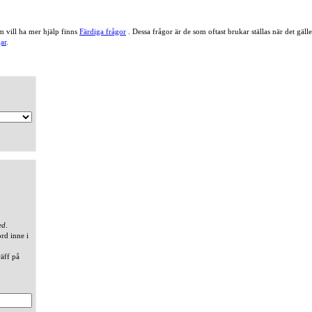
 vill ha mer hjälp finns
Färdiga frågor
. Dessa frågor är de som oftast brukar ställas när det gä
ar
.
ed
.
ord inne i
räff på