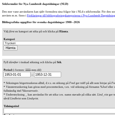
Sökformulär för Nya Lundstedt dagstidningar (NLD)
Den mer vane användaren kan själv formulera sina frågor här i NLd:s sökformulär. För den som
använts m.m. finns i
Förklaringar till bibliograferingskategorierna i Nya Lundstedt Dagstidning
Bibliografiska uppgifter för svenska dagstidningar 1900--2026
Välj
först
en kategori att söka på och klicka på
Hämta
.
Kategori
Fyll
därefter
i önskad sökning och klicka på
Sök
.
Period
(i formen: åååå-mm-dd)
--
* Sökningen högertrunkeras alltid, d.v.s. en söknng på
Fred
ger träff på allt som börjar på
Fr
* Vänstertrunkering kan göras med procenttecken, t.ex. vid sökning på förnamn
%Joel
eller 
fullständig titel
%konservativ
.
* Understrykning _ kan användas för att söka t.ex. namn stavade på olika sätt.
Lind_vist
ger t
såväl
Lindkvist
som
Lindqvist
.
Tidningstitel