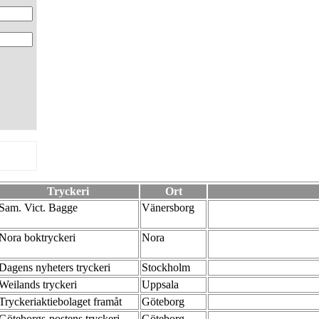
Tryckeri
Ort
Sam. Vict. Bagge
Vänersborg
Nora boktryckeri
Nora
Dagens nyheters tryckeri
Stockholm
Weilands tryckeri
Uppsala
Tryckeriaktiebolaget framåt
Göteborg
Göteborgs-postens tryckeri
Göteborg