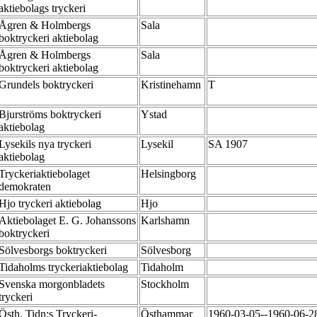
aktiebolags tryckeri
Ågren & Holmbergs
Sala
boktryckeri aktiebolag
Ågren & Holmbergs
Sala
boktryckeri aktiebolag
Grundels boktryckeri
Kristinehamn
T
Bjurströms boktryckeri
Ystad
aktiebolag
Lysekils nya tryckeri
Lysekil
SA 1907
aktiebolag
Tryckeriaktiebolaget
Helsingborg
demokraten
Hjo tryckeri aktiebolag
Hjo
Aktiebolaget E. G. Johanssons
Karlshamn
boktryckeri
Sölvesborgs boktryckeri
Sölvesborg
Tidaholms tryckeriaktiebolag
Tidaholm
Svenska morgonbladets
Stockholm
tryckeri
Östh. Tidn:s Tryckeri-
Östhammar
1960-03-05--1960-06-28 ä