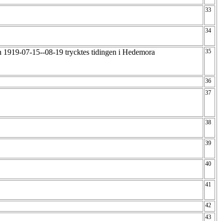
33
34
n 1919-07-15--08-19 trycktes tidingen i Hedemora
35
36
37
38
39
40
41
42
43