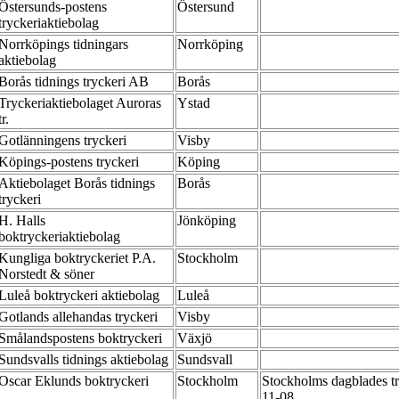
Östersunds-postens
Östersund
tryckeriaktiebolag
Norrköpings tidningars
Norrköping
aktiebolag
Borås tidnings tryckeri AB
Borås
Tryckeriaktiebolaget Auroras
Ystad
tr.
Gotlänningens tryckeri
Visby
Köpings-postens tryckeri
Köping
Aktiebolaget Borås tidnings
Borås
tryckeri
H. Halls
Jönköping
boktryckeriaktiebolag
Kungliga boktryckeriet P.A.
Stockholm
Norstedt & söner
Luleå boktryckeri aktiebolag
Luleå
Gotlands allehandas tryckeri
Visby
Smålandspostens boktryckeri
Växjö
Sundsvalls tidnings aktiebolag
Sundsvall
Oscar Eklunds boktryckeri
Stockholm
Stockholms dagblades t
11-08.