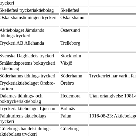
tryckeri
Skellefteå tryckeriaktiebolag
Skellefteå
Oskarshamstidningen tryckeri
Oskarshamn
Aktiebolaget Jämtlands
Östersund
tidnings tryckeri
Tryckeri AB Allehanda
Trelleborg
Svenska Dagbladets tryckeri
Stockholm
Smålandspostens boktryckeri
Växjö
aktiebolag
Söderhamns tidnings tryckeri
Söderhamn
Tryckerriet har varit i 
Tryckeriaktiebolaget Örebro-
Örebro
kuriren
Dalarnes tidnings- och
Hedemora
Utan ortangivelse 1981
boktryckeriaktiebolag
Tryckeriaktiebolaget Ljusnan
Bollnäs
Falukurirens aktiebolags
Falun
1916-08-23: Aktiebolage
tryckeri
Göteborgs handelstidnings
Göteborg
aktiebolags tryckeri