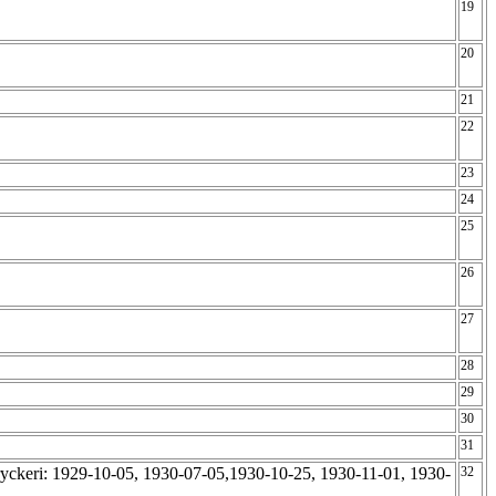
19
20
21
22
23
24
25
26
27
28
29
30
31
ryckeri: 1929-10-05, 1930-07-05,1930-10-25, 1930-11-01, 1930-
32