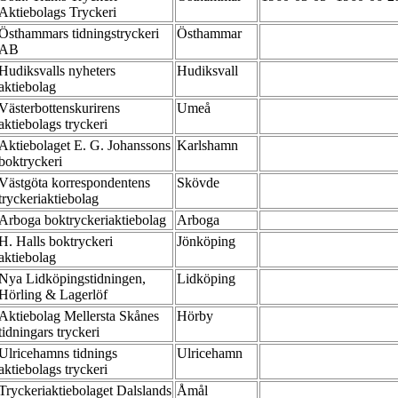
Aktiebolags Tryckeri
Östhammars tidningstryckeri
Östhammar
AB
Hudiksvalls nyheters
Hudiksvall
aktiebolag
Västerbottenskurirens
Umeå
aktiebolags tryckeri
Aktiebolaget E. G. Johanssons
Karlshamn
boktryckeri
Västgöta korrespondentens
Skövde
tryckeriaktiebolag
Arboga boktryckeriaktiebolag
Arboga
H. Halls boktryckeri
Jönköping
aktiebolag
Nya Lidköpingstidningen,
Lidköping
Hörling & Lagerlöf
Aktiebolag Mellersta Skånes
Hörby
tidningars tryckeri
Ulricehamns tidnings
Ulricehamn
aktiebolags tryckeri
Tryckeriaktiebolaget Dalslands
Åmål