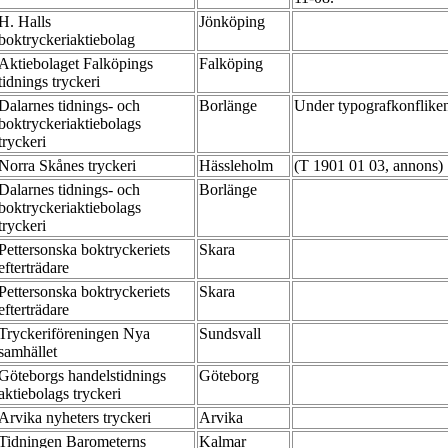
H. Halls
Jönköping
boktryckeriaktiebolag
Aktiebolaget Falköpings
Falköping
tidnings tryckeri
Dalarnes tidnings- och
Borlänge
Under typografkonflike
boktryckeriaktiebolags
tryckeri
Norra Skånes tryckeri
Hässleholm
(T 1901 01 03, annons)
Dalarnes tidnings- och
Borlänge
boktryckeriaktiebolags
tryckeri
Pettersonska boktryckeriets
Skara
efterträdare
Pettersonska boktryckeriets
Skara
efterträdare
Tryckeriföreningen Nya
Sundsvall
samhället
Göteborgs handelstidnings
Göteborg
aktiebolags tryckeri
Arvika nyheters tryckeri
Arvika
Tidningen Barometerns
Kalmar