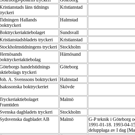
Kristianstads läns tidnings
Kristianstad
tryckeri
Tidningen Hallands
Halmstad
boktryckeri
Boktryckeriaktiebolaget
Sundsvall
Kristianstadsbladets tryckeri
Kristianstad
Stockholmstidningens tryckeri
Stockholm
Hernösands
Härnösand
boktryckeriaktiebolag
Göteborgs handelstidnings
Göteborg
aktiebolags tryckeri
Joh. A. Svenssons boktryckeri
Halmstad
Isakssonska boktryckeriet
Skövde
Tryckeriaktiebolaget
Malmö
Framtiden
Svenska dagbladets tryckeri
Stockholm
Sydsvenska dagbladet AB
Malmö
G-P teknik i Göteborg oc
1991-01-18. 1993-04-15
delupplaga av I dag [M