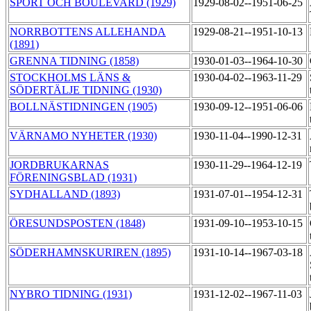
SPORT OCH BOULEVARD (1929)
1929-08-02--1951-06-25
NORRBOTTENS ALLEHANDA
1929-08-21--1951-10-13
(1891)
GRENNA TIDNING (1858)
1930-01-03--1964-10-30
STOCKHOLMS LÄNS &
1930-04-02--1963-11-29
SÖDERTÄLJE TIDNING (1930)
BOLLNÄSTIDNINGEN (1905)
1930-09-12--1951-06-06
VÄRNAMO NYHETER (1930)
1930-11-04--1990-12-31
JORDBRUKARNAS
1930-11-29--1964-12-19
FÖRENINGSBLAD (1931)
SYDHALLAND (1893)
1931-07-01--1954-12-31
ÖRESUNDSPOSTEN (1848)
1931-09-10--1953-10-15
SÖDERHAMNSKURIREN (1895)
1931-10-14--1967-03-18
NYBRO TIDNING (1931)
1931-12-02--1967-11-03