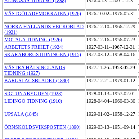
ALINGSÅS TIDNING (1888)
1926-05-31--2001-12-31
VÄSTGÖTADEMOKRATEN (1926)
1926-10-02--1976-05-31
NORRA HALLANDS VECKOBLAD
1926-12-10--1966-12-29
(1921)
MOTALA TIDNING (1926)
1926-12-16--1956-07-23
ARBETETS FRIHET (1924)
1927-03-11--1967-12-31
SKARABORGSTIDNINGEN (1915)
1927-03-12--1958-04-16
VÄSTRA HÄLSINGLANDS
1927-11-26--1953-05-29
TIDNING (1927)
BÄRGSLAGSBLADET (1890)
1927-12-21--1979-01-12
SIGTUNABYGDEN (1928)
1928-01-13--1957-02-01
LIDINGÖ TIDNING (1910)
1928-04-04--1960-03-30
UPSALA (1845)
1929-01-02--1958-12-27
ÖRNSKÖLDSVIKSPOSTEN (1890)
1929-03-13--1951-09-14