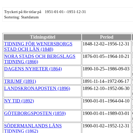
Tryckeri på för titlar på 1951-01-01- -1951-12-31
Sortering: Startdatum
Tidningstitel
Period
TIDNING FÖR WENERSBORGS
1848-12-02--1956-12-31
STAD OCH LÄN (1848)
NORA STADS OCH BERGSLAGS
1876-01-05--1964-10-21
TIDNING (1866)
DAGENS NYHETER (1864)
1890-10-25--1986-09-03
TRIUMF (1891)
1891-11-14--1972-06-17
LANDSKRONAPOSTEN (1896)
1896-12-10--1952-06-30
NY TID (1892)
1900-01-01--1964-04-10
GÖTEBORGSPOSTEN (1859)
1900-01-01--1989-03-01
SÖDERMANLANDS LÄNS
1900-01-02--1952-12-31
TIDNING (1862)