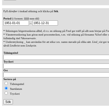
Fyll
därefter
i önskad sökning och klicka på
Sök
.
Period
(i formen: åååå-mm-dd)
--
* Sökningen högertrunkeras alltid, d.v.s. en söknng på
Fred
ger träff på allt som börjar på
Fr
* Vänstertrunkering kan göras med procenttecken, t.ex. vid sökning på förnamn
%Joel
eller 
fullständig titel
%konservativ
.
* Understrykning _ kan användas för att söka t.ex. namn stavade på olika sätt.
Lind_vist
ger t
såväl
Lindkvist
som
Lindqvist
.
Tidningstitel
Tryckeri
Ort
Sortera på
Tidningstitel
Startdatum
Tryckeri