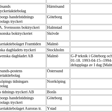
ösands
Härnösand
ryckeriaktiebolag
borgs handelstidnings
Göteborg
bolags tryckeri
 A. Svenssons boktryckeri
Halmstad
ssonska boktryckeriet
Skövde
keriaktiebolaget Framtiden
Malmö
ska dagbladets tryckeri
Stockholm
venska dagbladet AB
Malmö
G-P teknik i Göteborg och
01-18. 1993-04-15--1994-
delupplaga av I dag [Mal
rsunds-postens
Östersund
eriaktiebolag
köpings tidningars
Norrköping
ebolag
s tidnings tryckeri AB
Borås
borgs handelstidnings
Göteborg
bolags tryckeri
eriaktiebolaget Auroras tr.
Ystad