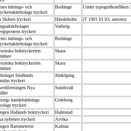
nes tidnings- och
Borlänge
Under typografkonfliken 
yckeriaktiebolags tryckeri
a Skånes tryckeri
Hässleholm
(T 1901 01 03, annons)
ngsaktiebolaget
Varberg
ergspostens tryckeri
nes tidnings- och
Borlänge
yckeriaktiebolags tryckeri
rsonska boktryckeriets
Skara
trädare
rsonska boktryckeriets
Skara
trädare
ebolaget Smålands
Jönköping
andas tryckeri
keriföreningen Nya
Sundsvall
ället
borgs handelstidnings
Göteborg
bolags tryckeri
ingen Hallands boktryckeri
Halmstad
a nyheters tryckeri
Arvika
ingen Barometerns
Kalmar