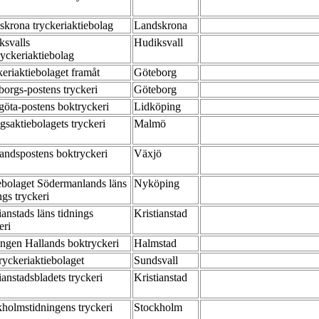
skrona tryckeriaktiebolag
Landskrona
ksvalls
Hudiksvall
ryckeriaktiebolag
eriaktiebolaget framåt
Göteborg
borgs-postens tryckeri
Göteborg
göta-postens boktryckeri
Lidköping
gsaktiebolagets tryckeri
Malmö
andspostens boktryckeri
Växjö
ebolaget Södermanlands läns
Nyköping
ngs tryckeri
ianstads läns tidnings
Kristianstad
eri
ingen Hallands boktryckeri
Halmstad
ryckeriaktiebolaget
Sundsvall
ianstadsbladets tryckeri
Kristianstad
kholmstidningens tryckeri
Stockholm