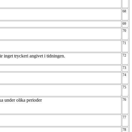
68
69
70
71
 inget tryckeri angivet i tidningen.
72
73
74
75
ka under olika perioder
76
77
78