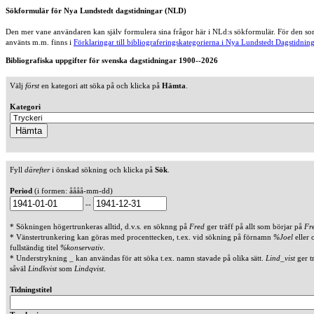
Sökformulär för Nya Lundstedt dagstidningar (NLD)
Den mer vane användaren kan själv formulera sina frågor här i NLd:s sökformulär. För den som
använts m.m. finns i
Förklaringar till bibliograferingskategorierna i Nya Lundstedt Dagstidning
Bibliografiska uppgifter för svenska dagstidningar 1900--2026
Välj
först
en kategori att söka på och klicka på
Hämta
.
Kategori
Fyll
därefter
i önskad sökning och klicka på
Sök
.
Period
(i formen: åååå-mm-dd)
--
* Sökningen högertrunkeras alltid, d.v.s. en söknng på
Fred
ger träff på allt som börjar på
Fr
* Vänstertrunkering kan göras med procenttecken, t.ex. vid sökning på förnamn
%Joel
eller 
fullständig titel
%konservativ
.
* Understrykning _ kan användas för att söka t.ex. namn stavade på olika sätt.
Lind_vist
ger t
såväl
Lindkvist
som
Lindqvist
.
Tidningstitel