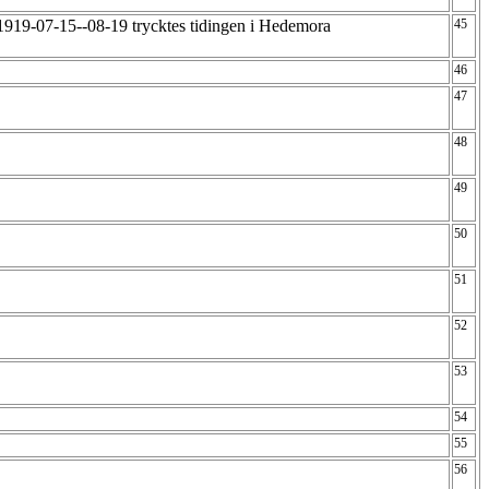
1919-07-15--08-19 trycktes tidingen i Hedemora
45
46
47
48
49
50
51
52
53
54
55
56