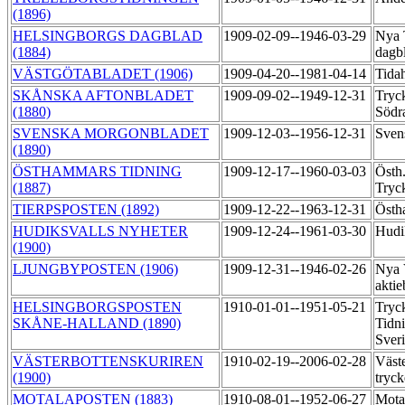
(1896)
HELSINGBORGS DAGBLAD
1909-02-09--1946-03-29
Nya 
(1884)
dagb
VÄSTGÖTABLADET (1906)
1909-04-20--1981-04-14
Tida
SKÅNSKA AFTONBLADET
1909-09-02--1949-12-31
Tryck
(1880)
Södra
SVENSKA MORGONBLADET
1909-12-03--1956-12-31
Sven
(1890)
ÖSTHAMMARS TIDNING
1909-12-17--1960-03-03
Östh.
(1887)
Tryc
TIERPSPOSTEN (1892)
1909-12-22--1963-12-31
Östh
HUDIKSVALLS NYHETER
1909-12-24--1961-03-30
Hudi
(1900)
LJUNGBYPOSTEN (1906)
1909-12-31--1946-02-26
Nya 
akti
HELSINGBORGSPOSTEN
1910-01-01--1951-05-21
Tryck
SKÅNE-HALLAND (1890)
Tidni
Sver
VÄSTERBOTTENSKURIREN
1910-02-19--2006-02-28
Väste
(1900)
tryck
MOTALAPOSTEN (1883)
1910-08-01--1952-06-27
Motal