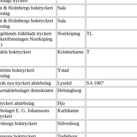
bolags tryckeri
n & Holmbergs boktryckeri
Sala
ebolag
n & Holmbergs boktryckeri
Sala
ebolag
götlands folkblads tryckeri
Norrköping
TL
ckeriföreningen Norrköping
.)
dels boktryckeri
Kristinehamn
T
tröms boktryckeri
Ystad
ebolag
ils nya tryckeri aktiebolag
Lysekil
SA 1907
keriaktiebolaget demokraten
Helsingborg
ryckeri aktiebolag
Hjo
ebolaget E. G. Johanssons
Karlshamn
ryckeri
esborgs boktryckeri
Sölvesborg
rssons boktryckeri
Trelleborg