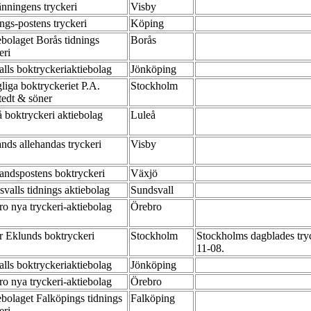
änningens tryckeri
Visby
ngs-postens tryckeri
Köping
bolaget Borås tidnings
Borås
eri
lls boktryckeriaktiebolag
Jönköping
iga boktryckeriet P.A.
Stockholm
tedt & söner
å boktryckeri aktiebolag
Luleå
nds allehandas tryckeri
Visby
andspostens boktryckeri
Växjö
valls tidnings aktiebolag
Sundsvall
o nya tryckeri-aktiebolag
Örebro
r Eklunds boktryckeri
Stockholm
Stockholms dagblades try
11-08.
lls boktryckeriaktiebolag
Jönköping
o nya tryckeri-aktiebolag
Örebro
bolaget Falköpings tidnings
Falköping
eri