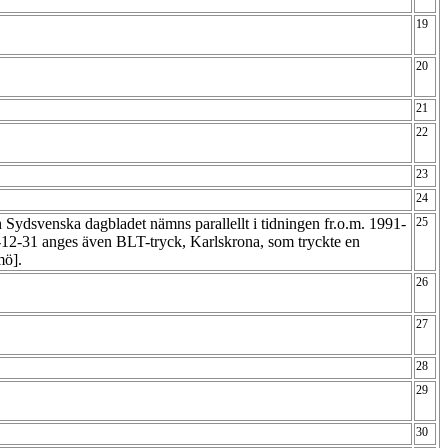
19
20
21
22
23
24
 Sydsvenska dagbladet nämns parallellt i tidningen fr.o.m. 1991-
25
12-31 anges även BLT-tryck, Karlskrona, som tryckte en
mö].
26
27
28
29
30