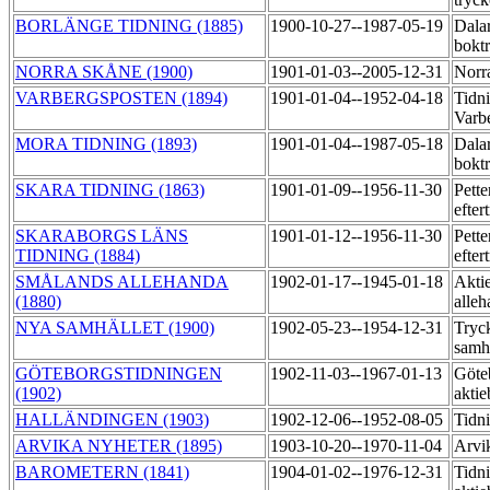
BORLÄNGE TIDNING (1885)
1900-10-27--1987-05-19
Dalar
boktr
NORRA SKÅNE (1900)
1901-01-03--2005-12-31
Norr
VARBERGSPOSTEN (1894)
1901-01-04--1952-04-18
Tidni
Varb
MORA TIDNING (1893)
1901-01-04--1987-05-18
Dalar
boktr
SKARA TIDNING (1863)
1901-01-09--1956-11-30
Pette
efter
SKARABORGS LÄNS
1901-01-12--1956-11-30
Pette
TIDNING (1884)
efter
SMÅLANDS ALLEHANDA
1902-01-17--1945-01-18
Akti
(1880)
alleh
NYA SAMHÄLLET (1900)
1902-05-23--1954-12-31
Tryc
samh
GÖTEBORGSTIDNINGEN
1902-11-03--1967-01-13
Göte
(1902)
aktie
HALLÄNDINGEN (1903)
1902-12-06--1952-08-05
Tidn
ARVIKA NYHETER (1895)
1903-10-20--1970-11-04
Arvik
BAROMETERN (1841)
1904-01-02--1976-12-31
Tidn