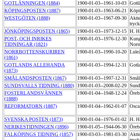
GOTLÄNNINGEN (1884)
1900-01-03--1961-10-03
Gotl
KÖPINGSPOSTEN (1887)
1900-01-03--1963-06-21
Köpi
WESTGÖTEN (1888)
1900-01-03--1967-09-30
Aktie
tryck
JÖNKÖPINGSPOSTEN (1865)
1900-01-03--1973-12-15
H. Ha
POST- OCH INRIKES
1900-01-03--1976-12-30
Kungl
TIDNINGAR (1821)
Nors
NORRBOTTENSKURIREN
1900-01-03--1990-10-20
Lule
(1861)
GOTLANDS ALLEHANDA
1900-01-03--1994-12-31
Gotla
(1873)
SMÅLANDSPOSTEN (1867)
1900-01-03--1997-12-31
Smål
SUNDSVALLS TIDNING (1880)
1900-01-03--2008-02-29
Sunds
FOSTERLANDSVÄNNEN
1900-01-04--1948-12-24
Örebr
(1888)
REFORMATORN (1887)
1900-01-04--1962-01-07
Osca
SVENSKA POSTEN (1873)
1900-01-04--1976-01-02
H. Ha
NERIKESTIDNINGEN (1896)
1900-01-05--1944-06-30
Örebr
FALKÖPINGS TIDNING (1857)
1900-03-03--1981-03-30
Aktie
tryck