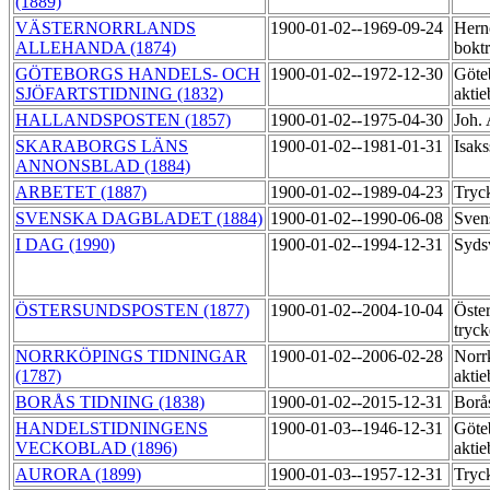
(1889)
VÄSTERNORRLANDS
1900-01-02--1969-09-24
Hern
ALLEHANDA (1874)
bokt
GÖTEBORGS HANDELS- OCH
1900-01-02--1972-12-30
Göte
SJÖFARTSTIDNING (1832)
aktie
HALLANDSPOSTEN (1857)
1900-01-02--1975-04-30
Joh.
SKARABORGS LÄNS
1900-01-02--1981-01-31
Isak
ANNONSBLAD (1884)
ARBETET (1887)
1900-01-02--1989-04-23
Tryc
SVENSKA DAGBLADET (1884)
1900-01-02--1990-06-08
Sven
I DAG (1990)
1900-01-02--1994-12-31
Syds
ÖSTERSUNDSPOSTEN (1877)
1900-01-02--2004-10-04
Öste
tryck
NORRKÖPINGS TIDNINGAR
1900-01-02--2006-02-28
Norr
(1787)
akti
BORÅS TIDNING (1838)
1900-01-02--2015-12-31
Borå
HANDELSTIDNINGENS
1900-01-03--1946-12-31
Göte
VECKOBLAD (1896)
aktie
AURORA (1899)
1900-01-03--1957-12-31
Tryck