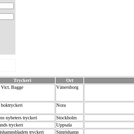
Tryckeri
Ort
 Vict. Bagge
Vänersborg
 boktryckeri
Nora
ns nyheters tryckeri
Stockholm
ands tryckeri
Uppsala
ishamnsbladets tryckeri
Simrishamn