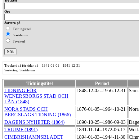
Tryckeri
Ort
Sortera på
Tidningstitel
Startdatum
Tryckeri
Tryckeri på för titlar på 1941-01-01- -1941-12-31
Sortering: Startdatum
Tidningstitel
Period
TIDNING FÖR
1848-12-02--1956-12-31
Sam.
WENERSBORGS STAD OCH
LÄN (1848)
NORA STADS OCH
1876-01-05--1964-10-21
Nora
BERGSLAGS TIDNING (1866)
DAGENS NYHETER (1864)
1890-10-25--1986-09-03
Dage
TRIUMF (1891)
1891-11-14--1972-06-17
Weil
CIMBRISHAMNSBLADET
1894-01-03--1944-11-30
Cimr