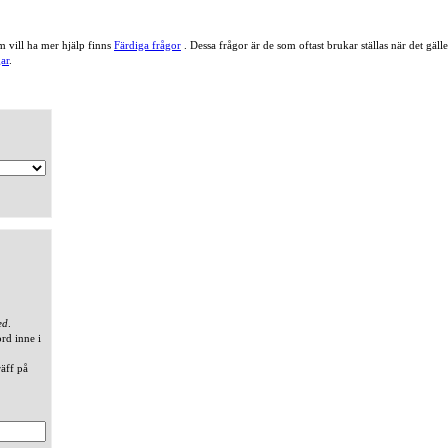
 vill ha mer hjälp finns
Färdiga frågor
. Dessa frågor är de som oftast brukar ställas när det gä
ar
.
ed
.
ord inne i
räff på