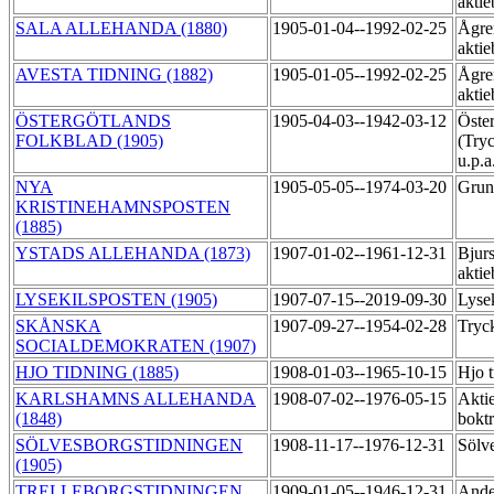
aktie
SALA ALLEHANDA (1880)
1905-01-04--1992-02-25
Ågre
akti
AVESTA TIDNING (1882)
1905-01-05--1992-02-25
Ågre
akti
ÖSTERGÖTLANDS
1905-04-03--1942-03-12
Öster
FOLKBLAD (1905)
(Try
u.p.a
NYA
1905-05-05--1974-03-20
Grun
KRISTINEHAMNSPOSTEN
(1885)
YSTADS ALLEHANDA (1873)
1907-01-02--1961-12-31
Bjurs
akti
LYSEKILSPOSTEN (1905)
1907-07-15--2019-09-30
Lysek
SKÅNSKA
1907-09-27--1954-02-28
Tryc
SOCIALDEMOKRATEN (1907)
HJO TIDNING (1885)
1908-01-03--1965-10-15
Hjo t
KARLSHAMNS ALLEHANDA
1908-07-02--1976-05-15
Akti
(1848)
bokt
SÖLVESBORGSTIDNINGEN
1908-11-17--1976-12-31
Sölv
(1905)
TRELLEBORGSTIDNINGEN
1909-01-05--1946-12-31
Ande