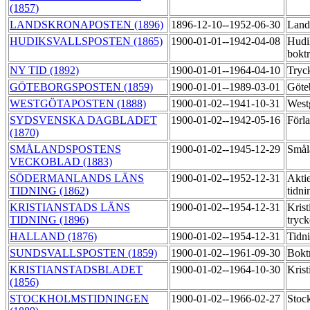
(1857)
LANDSKRONAPOSTEN (1896)
1896-12-10--1952-06-30
Land
HUDIKSVALLSPOSTEN (1865)
1900-01-01--1942-04-08
Hudi
bokt
NY TID (1892)
1900-01-01--1964-04-10
Tryck
GÖTEBORGSPOSTEN (1859)
1900-01-01--1989-03-01
Göte
WESTGÖTAPOSTEN (1888)
1900-01-02--1941-10-31
West
SYDSVENSKA DAGBLADET
1900-01-02--1942-05-16
Förla
(1870)
SMÅLANDSPOSTENS
1900-01-02--1945-12-29
Smål
VECKOBLAD (1883)
SÖDERMANLANDS LÄNS
1900-01-02--1952-12-31
Akti
TIDNING (1862)
tidni
KRISTIANSTADS LÄNS
1900-01-02--1954-12-31
Krist
TIDNING (1896)
tryck
HALLAND (1876)
1900-01-02--1954-12-31
Tidn
SUNDSVALLSPOSTEN (1859)
1900-01-02--1961-09-30
Bokt
KRISTIANSTADSBLADET
1900-01-02--1964-10-30
Krist
(1856)
STOCKHOLMSTIDNINGEN
1900-01-02--1966-02-27
Stoc