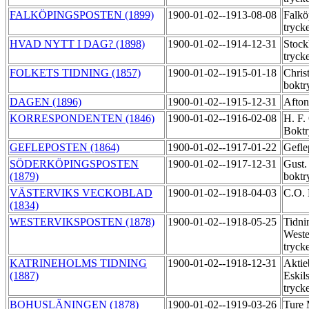
FALKÖPINGSPOSTEN (1899)
1900-01-02--1913-08-08
Falkö
tryck
HVAD NYTT I DAG? (1898)
1900-01-02--1914-12-31
Stock
tryck
FOLKETS TIDNING (1857)
1900-01-02--1915-01-18
Chris
boktr
DAGEN (1896)
1900-01-02--1915-12-31
Afton
KORRESPONDENTEN (1846)
1900-01-02--1916-02-08
H. F.
Boktr
GEFLEPOSTEN (1864)
1900-01-02--1917-01-22
Gefle
SÖDERKÖPINGSPOSTEN
1900-01-02--1917-12-31
Gust.
(1879)
boktr
VÄSTERVIKS VECKOBLAD
1900-01-02--1918-04-03
C.O.
(1834)
WESTERVIKSPOSTEN (1878)
1900-01-02--1918-05-25
Tidni
Weste
tryck
KATRINEHOLMS TIDNING
1900-01-02--1918-12-31
Aktie
(1887)
Eskil
tryck
BOHUSLÄNINGEN (1878)
1900-01-02--1919-03-26
Ture