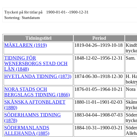
Tryckeri på för titlar på 1900-01-01- -1900-12-31
Sortering: Startdatum
Tidningstitel
Period
MÄKLAREN (1919)
1819-04-26--1919-10-18
Kindb
tryck
TIDNING FÖR
1848-12-02--1956-12-31
Sam. 
WENERSBORGS STAD OCH
LÄN (1848)
HVETLANDA TIDNING (1873)
1874-06-30--1918-12-30
H. Ha
boktr
NORA STADS OCH
1876-01-05--1964-10-21
Nora 
BERGSLAGS TIDNING (1866)
SKÅNSKA AFTONBLADET
1880-11-01--1901-02-03
Skåns
(1880)
tryck
SÖDERHAMNS TIDNING
1883-04-04--1908-07-03
Söde
(1878)
tryck
SÖDERMANLANDS
1884-10-31--1900-03-21
Söde
ALLEHANDA (1885)
Alleh