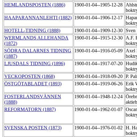
HEMLANDSPOSTEN (1886)
1900-01-04--1905-12-28
Ahlst
boktr
HAAPARANNANLEHTI (1882)
1900-01-04--1906-12-17
Hapar
boktr
HOTELL-TIDNING (1888)
1900-01-04--1909-12-30
Sven 
WERMLANDS ALLEHANDA
1900-01-04--1915-12-30
A.F. 
(1872)
boktr
SÖDRA DALARNES TIDNING
1900-01-04--1916-05-09
Axel
(1887)
boktr
LJUSDALS TIDNING (1896)
1900-01-04--1917-07-20
Hudik
boktr
VECKOPOSTEN (1868)
1900-01-04--1918-09-20
P. Pa
ÖSTGÖTABLADET (1893)
1900-01-04--1919-06-26
Erik 
boktr
FOSTERLANDSVÄNNEN
1900-01-04--1948-12-24
Örebr
(1888)
aktie
REFORMATORN (1887)
1900-01-04--1962-01-07
Oscar
boktr
SVENSKA POSTEN (1873)
1900-01-04--1976-01-02
H. Ha
boktr