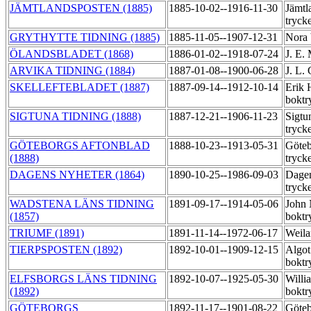
JÄMTLANDSPOSTEN (1885)
1885-10-02--1916-11-30
Jämtl
tryck
GRYTHYTTE TIDNING (1885)
1885-11-05--1907-12-31
Nora 
ÖLANDSBLADET (1868)
1886-01-02--1918-07-24
J. E.
ARVIKA TIDNING (1884)
1887-01-08--1900-06-28
J. L.
SKELLEFTEBLADET (1887)
1887-09-14--1912-10-14
Erik 
boktr
SIGTUNA TIDNING (1888)
1887-12-21--1906-11-23
Sigtu
tryck
GÖTEBORGS AFTONBLAD
1888-10-23--1913-05-31
Göteb
(1888)
tryck
DAGENS NYHETER (1864)
1890-10-25--1986-09-03
Dagen
tryck
WADSTENA LÄNS TIDNING
1891-09-17--1914-05-06
John 
(1857)
boktr
TRIUMF (1891)
1891-11-14--1972-06-17
Weila
TIERPSPOSTEN (1892)
1892-10-01--1909-12-15
Algot
boktr
ELFSBORGS LÄNS TIDNING
1892-10-07--1925-05-30
Willi
(1892)
boktr
GÖTEBORGS
1892-11-17--1901-08-22
Göteb