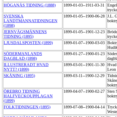
HÖGANÄS TIDNING (1888)
1899-01-03--1911-03-31
Engel
tryck
SVENSKA
1899-01-05--1900-06-28
J.L. 
LANDTMANNATIDNINGEN
boktr
(1898)
JERNVÄGSMÄNNENS
1899-01-05--1901-12-23
Bröde
TIDNING (1895)
tryck
LJUSDALSPOSTEN (1899)
1899-01-07--1900-03-03
Boktr
Hudik
SÖDERMANLANDS
1899-01-27--1900-01-23
Söde
DAGBLAD (1898)
dagbl
ILLUSTRERADT HVAD
1899-03-01--1901-11-30
Hvad 
NYTT? (1899)
Leon
SKÅNING (1895)
1899-03-11--1900-12-29
Tidni
Skåne
boktr
ÖREBRO TIDNING
1899-04-07--1900-02-27
Sten 
HALFVECKOUPPLAGAN
boktr
(1899)
FOLKTIDNINGEN (1895)
1899-07-08--1900-04-14
Tryck
Weste