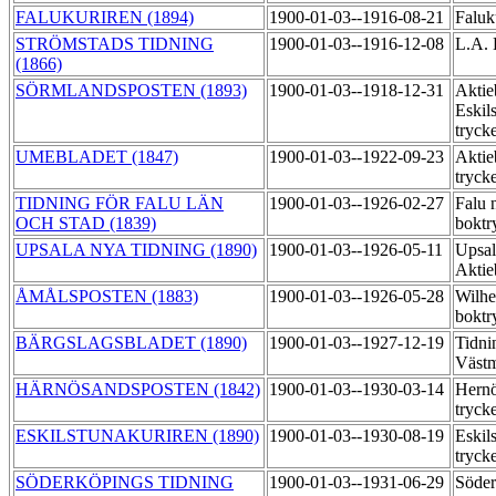
FALUKURIREN (1894)
1900-01-03--1916-08-21
Faluk
STRÖMSTADS TIDNING
1900-01-03--1916-12-08
L.A. 
(1866)
SÖRMLANDSPOSTEN (1893)
1900-01-03--1918-12-31
Aktie
Eskil
tryck
UMEBLADET (1847)
1900-01-03--1922-09-23
Aktie
tryck
TIDNING FÖR FALU LÄN
1900-01-03--1926-02-27
Falu 
OCH STAD (1839)
boktr
UPSALA NYA TIDNING (1890)
1900-01-03--1926-05-11
Upsal
Aktie
ÅMÅLSPOSTEN (1883)
1900-01-03--1926-05-28
Wilh
boktr
BÄRGSLAGSBLADET (1890)
1900-01-03--1927-12-19
Tidni
Västm
HÄRNÖSANDSPOSTEN (1842)
1900-01-03--1930-03-14
Hernö
tryck
ESKILSTUNAKURIREN (1890)
1900-01-03--1930-08-19
Eskil
tryck
SÖDERKÖPINGS TIDNING
1900-01-03--1931-06-29
Söder