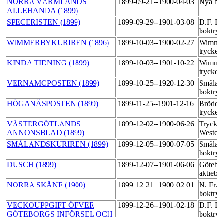
NORRA VÄRMLANDS
1899-09-21--1900-04-03
Nya b
ALLEHANDA (1899)
SPECERISTEN (1899)
1899-09-29--1901-03-08
D.F. 
boktr
WIMMERBYKURIREN (1896)
1899-10-03--1900-02-27
Wimm
tryck
KINDA TIDNING (1899)
1899-10-03--1901-10-22
Wimm
tryck
VERNAMOPOSTEN (1899)
1899-10-25--1920-12-30
Småla
boktr
HÖGANÄSPOSTEN (1899)
1899-11-25--1901-12-16
Bröde
tryck
VÄSTERGÖTLANDS
1899-12-02--1900-06-26
Tryck
ANNONSBLAD (1899)
Weste
SMÅLANDSKURIREN (1899)
1899-12-05--1900-07-05
Småla
boktr
DUSCH (1899)
1899-12-07--1901-06-06
Göteb
aktie
NORRA SKÅNE (1900)
1899-12-21--1900-02-01
N. Fr
boktr
VECKOUPPGIFT ÖFVER
1899-12-26--1901-02-18
D.F. 
GÖTEBORGS INFÖRSEL OCH
boktr