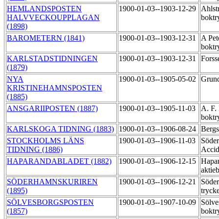
HEMLANDSPOSTEN
1900-01-03--1903-12-29
Ahlst
HALVVECKOUPPLAGAN
boktr
(1898)
BAROMETERN (1841)
1900-01-03--1903-12-31
A Pet
boktr
KARLSTADSTIDNINGEN
1900-01-03--1903-12-31
Forss
(1879)
NYA
1900-01-03--1905-05-02
Grund
KRISTINEHAMNSPOSTEN
(1885)
ANSGARIIPOSTEN (1887)
1900-01-03--1905-11-03
A. F.
boktr
KARLSKOGA TIDNING (1883)
1900-01-03--1906-08-24
Bergs
STOCKHOLMS LÄNS
1900-01-03--1906-11-03
Söder
TIDNING (1886)
Accid
HAPARANDABLADET (1882)
1900-01-03--1906-12-15
Hapa
aktie
SÖDERHAMNSKURIREN
1900-01-03--1906-12-21
Söder
(1895)
tryck
SÖLVESBORGSPOSTEN
1900-01-03--1907-10-09
Sölve
(1857)
boktr