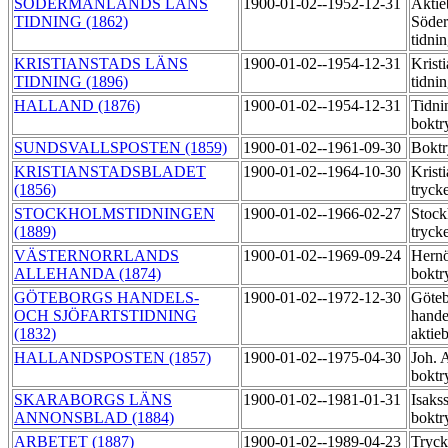
SÖDERMANLANDS LÄNS
1900-01-02--1952-12-31
Aktie
TIDNING (1862)
Söder
tidni
KRISTIANSTADS LÄNS
1900-01-02--1954-12-31
Kristi
TIDNING (1896)
tidni
HALLAND (1876)
1900-01-02--1954-12-31
Tidni
boktr
SUNDSVALLSPOSTEN (1859)
1900-01-02--1961-09-30
Boktr
KRISTIANSTADSBLADET
1900-01-02--1964-10-30
Krist
(1856)
tryck
STOCKHOLMSTIDNINGEN
1900-01-02--1966-02-27
Stock
(1889)
tryck
VÄSTERNORRLANDS
1900-01-02--1969-09-24
Hern
ALLEHANDA (1874)
boktr
GÖTEBORGS HANDELS-
1900-01-02--1972-12-30
Göteb
OCH SJÖFARTSTIDNING
hande
(1832)
aktie
HALLANDSPOSTEN (1857)
1900-01-02--1975-04-30
Joh. 
boktr
SKARABORGS LÄNS
1900-01-02--1981-01-31
Isaks
ANNONSBLAD (1884)
boktr
ARBETET (1887)
1900-01-02--1989-04-23
Tryck