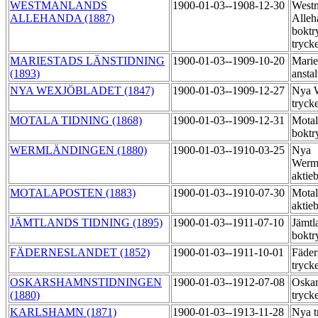
WESTMANLANDS
1900-01-03--1908-12-30
West
ALLEHANDA (1887)
Alleh
boktr
tryck
MARIESTADS LÄNSTIDNING
1900-01-03--1909-10-20
Marie
(1893)
ansta
NYA WEXJÖBLADET (1847)
1900-01-03--1909-12-27
Nya W
tryck
MOTALA TIDNING (1868)
1900-01-03--1909-12-31
Motal
boktr
WERMLÄNDINGEN (1880)
1900-01-03--1910-03-25
Nya
Werml
aktie
MOTALAPOSTEN (1883)
1900-01-03--1910-07-30
Motal
aktie
JÄMTLANDS TIDNING (1895)
1900-01-03--1911-07-10
Jämtl
boktr
FÄDERNESLANDET (1852)
1900-01-03--1911-10-01
Fäder
tryck
OSKARSHAMNSTIDNINGEN
1900-01-03--1912-07-08
Oskar
(1880)
tryck
KARLSHAMN (1871)
1900-01-03--1913-11-28
Nya t