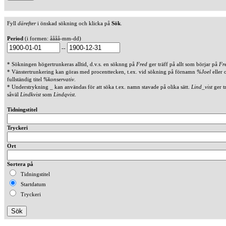
Fyll
därefter
i önskad sökning och klicka på
Sök
.
Period
(i formen: åååå-mm-dd)
--
* Sökningen högertrunkeras alltid, d.v.s. en söknng på
Fred
ger träff på allt som börjar på
Fr
* Vänstertrunkering kan göras med procenttecken, t.ex. vid sökning på förnamn
%Joel
eller 
fullständig titel
%konservativ
.
* Understrykning _ kan användas för att söka t.ex. namn stavade på olika sätt.
Lind_vist
ger t
såväl
Lindkvist
som
Lindqvist
.
Tidningstitel
Tryckeri
Ort
Sortera på
Tidningstitel
Startdatum
Tryckeri