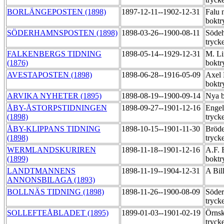
BORLÄNGEPOSTEN (1898)
1897-12-11--1902-12-31
Falu 
boktr
SÖDERHAMNSPOSTEN (1898)
1898-03-26--1900-08-11
Södeh
tryck
FALKENBERGS TIDNING
1898-05-14--1929-12-31
M. Li
(1876)
boktr
AVESTAPOSTEN (1898)
1898-06-28--1916-05-09
Axel
boktr
ARVIKA NYHETER (1895)
1898-08-19--1900-09-14
Nya b
ÅBY-ÅSTORPSTIDNINGEN
1898-09-27--1901-12-16
Engel
(1898)
tryck
ÅBY-KLIPPANS TIDNING
1898-10-15--1901-11-30
Bröde
(1898)
tryck
WERMLANDSKURIREN
1898-11-18--1901-12-16
A.F. 
(1899)
boktr
LANDTMANNENS
1898-11-19--1904-12-31
A Bil
ANNONSBILAGA (1893)
BOLLNÄS TIDNING (1898)
1898-11-26--1900-08-09
Söder
tryck
SOLLEFTEÅBLADET (1895)
1899-01-03--1901-02-19
Örnsk
tryck