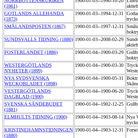
NORRBOTTENSKURIREN
1900-01-03--1990-10-20
Luleå
(1861)
aktie
GOTLANDS ALLEHANDA
1900-01-03--1994-12-31
Gotla
(1873)
tryck
SMÅLANDSPOSTEN (1867)
1900-01-03--1997-12-31
Småla
boktr
SUNDSVALLS TIDNING (1880)
1900-01-03--2008-02-29
Sunds
aktie
FOSTERLANDET (1886)
1900-01-04--1900-03-29
Gullb
boktr
WESTERGÖTLANDS
1900-01-04--1900-03-30
Tryck
NYHETER (1899)
Weste
NYA SYDSVENSKA
1900-01-04--1900-05-31
Boktr
WECKOBLADET (1898)
Skån
VESTERGÖTLANDS
1900-01-04--1900-06-20
Tryck
DAGBLAD (1900)
Weste
SVENSKA SÄNDEBUDET
1900-01-04--1902-12-25
Gullb
(1881)
ELMHULTS TIDNING (1900)
1900-01-04--1903-08-14
Nya V
tryck
KRISTINEHAMNSTIDNINGEN
1900-01-04--1903-12-31
Forse
(1880)