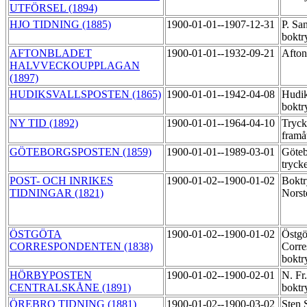
UTFÖRSEL (1894)
HJO TIDNING (1885)
1900-01-01--1907-12-31
P. Sa
boktr
AFTONBLADET
1900-01-01--1932-09-21
Afton
HALVVECKOUPPLAGAN
(1897)
HUDIKSVALLSPOSTEN (1865)
1900-01-01--1942-04-08
Hudik
boktr
NY TID (1892)
1900-01-01--1964-04-10
Tryck
framå
GÖTEBORGSPOSTEN (1859)
1900-01-01--1989-03-01
Göteb
tryck
POST- OCH INRIKES
1900-01-02--1900-01-02
Boktr
TIDNINGAR (1821)
Norst
ÖSTGÖTA
1900-01-02--1900-01-02
Östgö
CORRESPONDENTEN (1838)
Corre
boktr
HÖRBYPOSTEN
1900-01-02--1900-02-01
N. Fr
CENTRALSKÅNE (1891)
boktr
ÖREBRO TIDNING (1881)
1900-01-02--1900-03-02
Sten 