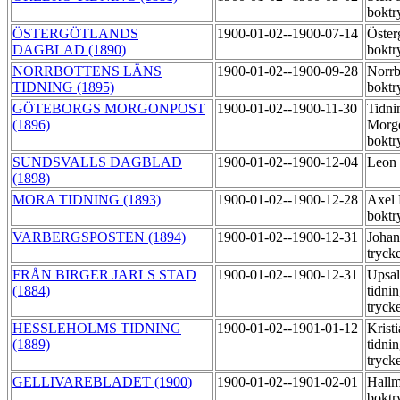
boktr
ÖSTERGÖTLANDS
1900-01-02--1900-07-14
Öster
DAGBLAD (1890)
boktr
NORRBOTTENS LÄNS
1900-01-02--1900-09-28
Norrb
TIDNING (1895)
boktr
GÖTEBORGS MORGONPOST
1900-01-02--1900-11-30
Tidni
(1896)
Morg
boktr
SUNDSVALLS DAGBLAD
1900-01-02--1900-12-04
Leon 
(1898)
MORA TIDNING (1893)
1900-01-02--1900-12-28
Axel
boktr
VARBERGSPOSTEN (1894)
1900-01-02--1900-12-31
Joha
tryck
FRÅN BIRGER JARLS STAD
1900-01-02--1900-12-31
Upsal
(1884)
tidni
tryck
HESSLEHOLMS TIDNING
1900-01-02--1901-01-12
Kristi
(1889)
tidni
tryck
GELLIVAREBLADET (1900)
1900-01-02--1901-02-01
Hallm
boktr