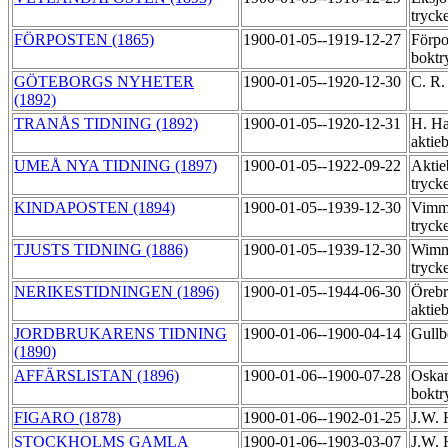
tryck
FÖRPOSTEN (1865)
1900-01-05--1919-12-27
Förpo
boktr
GÖTEBORGS NYHETER
1900-01-05--1920-12-30
C. R.
(1892)
TRANÅS TIDNING (1892)
1900-01-05--1920-12-31
H. Ha
aktie
UMEÅ NYA TIDNING (1897)
1900-01-05--1922-09-22
Aktie
tryck
KINDAPOSTEN (1894)
1900-01-05--1939-12-30
Vimme
tryck
TJUSTS TIDNING (1886)
1900-01-05--1939-12-30
Wimme
tryck
NERIKESTIDNINGEN (1896)
1900-01-05--1944-06-30
Örebr
aktie
JORDBRUKARENS TIDNING
1900-01-06--1900-04-14
Gullb
(1890)
AFFÄRSLISTAN (1896)
1900-01-06--1900-07-28
Oskar
boktr
FIGARO (1878)
1900-01-06--1902-01-25
J.W. 
STOCKHOLMS GAMLA
1900-01-06--1903-03-07
J.W. 