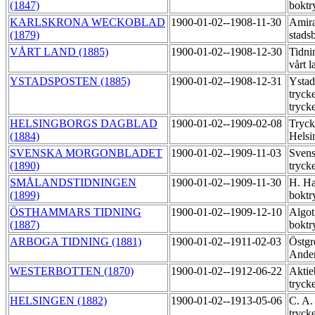
(1847)
boktr
KARLSKRONA WECKOBLAD
1900-01-02--1908-11-30
Amira
(1879)
stads
VÅRT LAND (1885)
1900-01-02--1908-12-30
Tidni
vårt l
YSTADSPOSTEN (1885)
1900-01-02--1908-12-31
Ystad
tryck
tryck
HELSINGBORGS DAGBLAD
1900-01-02--1909-02-08
Tryck
(1884)
Helsi
SVENSKA MORGONBLADET
1900-01-02--1909-11-03
Svens
(1890)
tryck
SMÅLANDSTIDNINGEN
1900-01-02--1909-11-30
H. Ha
(1899)
boktr
ÖSTHAMMARS TIDNING
1900-01-02--1909-12-10
Algot
(1887)
boktr
ARBOGA TIDNING (1881)
1900-01-02--1911-02-03
Östgr
Ander
WESTERBOTTEN (1870)
1900-01-02--1912-06-22
Aktie
tryck
HELSINGEN (1882)
1900-01-02--1913-05-06
C. A.
tryck