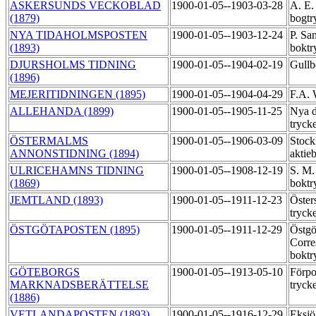
ASKERSUNDS VECKOBLAD
1900-01-05--1903-03-28
A. E.
(1879)
bogtr
NYA TIDAHOLMSPOSTEN
1900-01-05--1903-12-24
P. Sa
(1893)
boktr
DJURSHOLMS TIDNING
1900-01-05--1904-02-19
Gullb
(1896)
MEJERITIDNINGEN (1895)
1900-01-05--1904-04-29
F.A.
ALLEHANDA (1899)
1900-01-05--1905-11-25
Nya d
tryck
ÖSTERMALMS
1900-01-05--1906-03-09
Stock
ANNONSTIDNING (1894)
aktie
ULRICEHAMNS TIDNING
1900-01-05--1908-12-19
S. M.
(1869)
boktr
JEMTLAND (1893)
1900-01-05--1911-12-23
Öster
tryck
ÖSTGÖTAPOSTEN (1895)
1900-01-05--1911-12-29
Östgö
Corre
boktr
GÖTEBORGS
1900-01-05--1913-05-10
Förpo
MARKNADSBERÄTTELSE
tryck
(1886)
VETLANDAPOSTEN (1893)
1900-01-05--1916-12-29
Eksjö