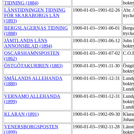
TIDNING (1884)
boktr
LÄNSTIDNINGEN TIDNING
1900-01-03--1901-02-26
Abr. 
FÖR SKARABORGS LÄN
tryck
(1893)
BERGSLAGERNAS TIDNING
1900-01-03--1901-06-01
Bergs
(1888)
tryck
JÄMTLANDS LÄNS
1900-01-03--1901-06-12
John 
ANNONSBLAD (1894)
boktr
OSCARSHAMNSPOSTEN
1900-01-03--1901-07-02
C.O.F
(1862)
ÖSTGÖTAKURIREN (1883)
1900-01-03--1901-11-30
Östgö
boktr
SMÅLANDS ALLEHANDA
1900-01-03--1901-12-31
Lund
(1880)
boktr
Lund
VERNAMO ALLEHANDA
1900-01-03--1901-12-31
Lund
(1899)
boktr
Lund
KLARAN (1891)
1900-01-03--1902-09-30
Klaran
Joha
VENERSBORGSPOSTEN
1900-01-03--1902-11-28
Länst
(1899)
boktr