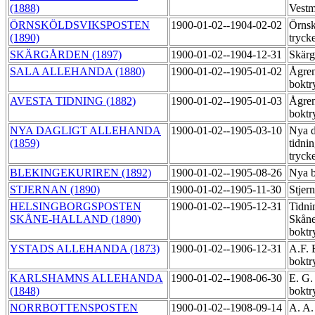
(1888)
Vestm
ÖRNSKÖLDSVIKSPOSTEN
1900-01-02--1904-02-02
Örnsk
(1890)
tryck
SKÄRGÅRDEN (1897)
1900-01-02--1904-12-31
Skärg
SALA ALLEHANDA (1880)
1900-01-02--1905-01-02
Ågre
boktr
AVESTA TIDNING (1882)
1900-01-02--1905-01-03
Ågre
boktr
NYA DAGLIGT ALLEHANDA
1900-01-02--1905-03-10
Nya d
(1859)
tidni
tryck
BLEKINGEKURIREN (1892)
1900-01-02--1905-08-26
Nya b
STJERNAN (1890)
1900-01-02--1905-11-30
Stjer
HELSINGBORGSPOSTEN
1900-01-02--1905-12-31
Tidni
SKÅNE-HALLAND (1890)
Skåne
boktr
YSTADS ALLEHANDA (1873)
1900-01-02--1906-12-31
A.F. 
boktr
KARLSHAMNS ALLEHANDA
1900-01-02--1908-06-30
E. G.
(1848)
boktr
NORRBOTTENSPOSTEN
1900-01-02--1908-09-14
A. A.