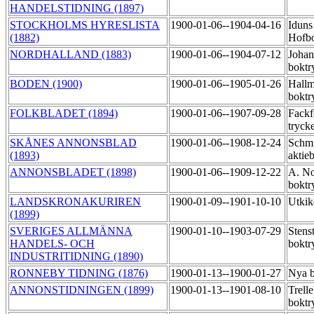
HANDELSTIDNING (1897)
STOCKHOLMS HYRESLISTA
1900-01-06--1904-04-16
Iduns
(1882)
Hofbo
NORDHALLAND (1883)
1900-01-06--1904-07-12
Johan
boktr
BODEN (1900)
1900-01-06--1905-01-26
Hallm
boktr
FOLKBLADET (1894)
1900-01-06--1907-09-28
Fackf
tryck
SKÅNES ANNONSBLAD
1900-01-06--1908-12-24
Schmi
(1893)
aktie
ANNONSBLADET (1898)
1900-01-06--1909-12-22
A. N
boktr
LANDSKRONAKURIREN
1900-01-09--1901-10-10
Utkik
(1899)
SVERIGES ALLMÄNNA
1900-01-10--1903-07-29
Stens
HANDELS- OCH
boktr
INDUSTRITIDNING (1890)
RONNEBY TIDNING (1876)
1900-01-13--1900-01-27
Nya b
ANNONSTIDNINGEN (1899)
1900-01-13--1901-08-10
Trell
boktr