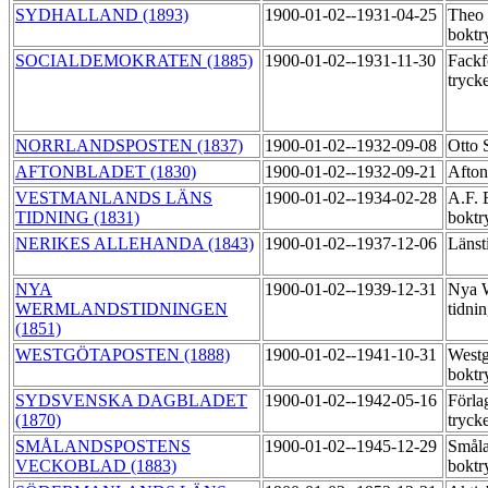
SYDHALLAND (1893)
1900-01-02--1931-04-25
Theo
boktr
SOCIALDEMOKRATEN (1885)
1900-01-02--1931-11-30
Fackf
tryck
NORRLANDSPOSTEN (1837)
1900-01-02--1932-09-08
Otto 
AFTONBLADET (1830)
1900-01-02--1932-09-21
Afton
VESTMANLANDS LÄNS
1900-01-02--1934-02-28
A.F. 
TIDNING (1831)
boktr
NERIKES ALLEHANDA (1843)
1900-01-02--1937-12-06
Länst
NYA
1900-01-02--1939-12-31
Nya 
WERMLANDSTIDNINGEN
tidni
(1851)
WESTGÖTAPOSTEN (1888)
1900-01-02--1941-10-31
Westg
boktr
SYDSVENSKA DAGBLADET
1900-01-02--1942-05-16
Förla
(1870)
tryck
SMÅLANDSPOSTENS
1900-01-02--1945-12-29
Småla
VECKOBLAD (1883)
boktr