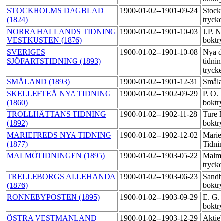
STOCKHOLMS DAGBLAD
1900-01-02--1901-09-24
Stock
(1824)
tryck
NORRA HALLANDS TIDNING
1900-01-02--1901-10-03
J.P. 
VESTKUSTEN (1876)
boktr
SVERIGES
1900-01-02--1901-10-08
Nya d
SJÖFARTSTIDNING (1893)
tidni
tryck
SMÅLAND (1893)
1900-01-02--1901-12-31
Småla
SKELLEFTEÅ NYA TIDNING
1900-01-02--1902-09-29
P. O.
(1860)
boktr
TROLLHÄTTANS TIDNING
1900-01-02--1902-11-28
Ture
(1892)
boktr
MARIEFREDS NYA TIDNING
1900-01-02--1902-12-02
Marie
(1877)
Tidni
MALMÖTIDNINGEN (1895)
1900-01-02--1903-05-22
Malmö
tryck
TRELLEBORGS ALLEHANDA
1900-01-02--1903-06-23
Sandb
(1876)
boktr
RONNEBYPOSTEN (1895)
1900-01-02--1903-09-29
E. G.
boktr
ÖSTRA VESTMANLAND
1900-01-02--1903-12-29
Aktie