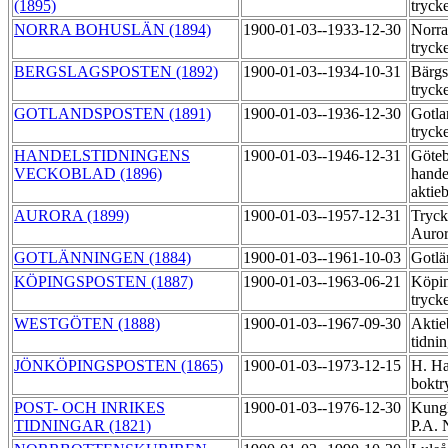
(1895)
tryck
NORRA BOHUSLÄN (1894)
1900-01-03--1933-12-30
Norra
tryck
BERGSLAGSPOSTEN (1892)
1900-01-03--1934-10-31
Bärgs
tryck
GOTLANDSPOSTEN (1891)
1900-01-03--1936-12-30
Gotla
tryck
HANDELSTIDNINGENS
1900-01-03--1946-12-31
Göteb
VECKOBLAD (1896)
hande
aktie
AURORA (1899)
1900-01-03--1957-12-31
Tryck
Auror
GOTLÄNNINGEN (1884)
1900-01-03--1961-10-03
Gotlä
KÖPINGSPOSTEN (1887)
1900-01-03--1963-06-21
Köpin
tryck
WESTGÖTEN (1888)
1900-01-03--1967-09-30
Aktie
tidni
JÖNKÖPINGSPOSTEN (1865)
1900-01-03--1973-12-15
H. Ha
boktr
POST- OCH INRIKES
1900-01-03--1976-12-30
Kungl
TIDNINGAR (1821)
P.A. 