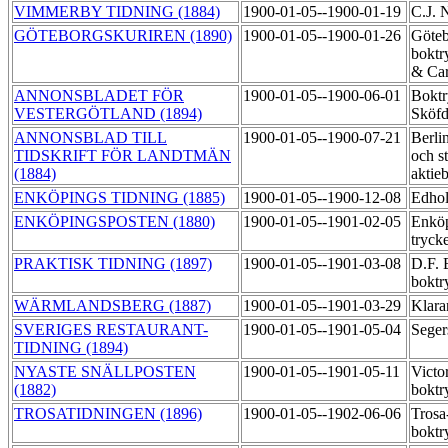
VIMMERBY TIDNING (1884)
1900-01-05--1900-01-19
C.J. 
GÖTEBORGSKURIREN (1890)
1900-01-05--1900-01-26
Göteb
boktr
& Car
ANNONSBLADET FÖR
1900-01-05--1900-06-01
Boktr
VESTERGÖTLAND (1894)
Sköf
ANNONSBLAD TILL
1900-01-05--1900-07-21
Berli
TIDSKRIFT FÖR LANDTMÄN
och st
(1884)
aktie
ENKÖPINGS TIDNING (1885)
1900-01-05--1900-12-08
Edhol
ENKÖPINGSPOSTEN (1880)
1900-01-05--1901-02-05
Enköp
tryck
PRAKTISK TIDNING (1897)
1900-01-05--1901-03-08
D.F. 
boktr
WÄRMLANDSBERG (1887)
1900-01-05--1901-03-29
Klara
SVERIGES RESTAURANT-
1900-01-05--1901-05-04
Seger
TIDNING (1894)
NYASTE SNÄLLPOSTEN
1900-01-05--1901-05-11
Victor
(1882)
boktr
TROSATIDNINGEN (1896)
1900-01-05--1902-06-06
Trosa
boktr