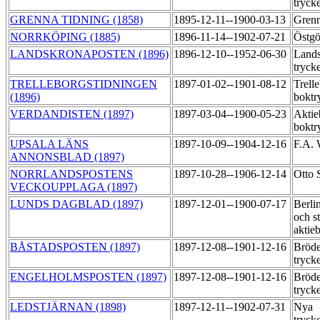
tryck
GRENNA TIDNING (1858)
1895-12-11--1900-03-13
Grenn
NORRKÖPING (1885)
1896-11-14--1902-07-21
Östgö
LANDSKRONAPOSTEN (1896)
1896-12-10--1952-06-30
Land
tryck
TRELLEBORGSTIDNINGEN
1897-01-02--1901-08-12
Trell
(1896)
boktr
VERDANDISTEN (1897)
1897-03-04--1900-05-23
Aktie
boktr
UPSALA LÄNS
1897-10-09--1904-12-16
F.A.
ANNONSBLAD (1897)
NORRLANDSPOSTENS
1897-10-28--1906-12-14
Otto 
VECKOUPPLAGA (1897)
LUNDS DAGBLAD (1897)
1897-12-01--1900-07-17
Berli
och st
aktie
BÅSTADSPOSTEN (1897)
1897-12-08--1901-12-16
Bröde
tryck
ENGELHOLMSPOSTEN (1897)
1897-12-08--1901-12-16
Bröde
tryck
LEDSTJÄRNAN (1898)
1897-12-11--1902-07-31
Nya
tryck