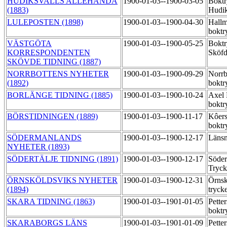
HUDIKSVALLS ALLEHANDA
1900-01-03--1900-03-05
Boktr
(1883)
Hudik
LULEPOSTEN (1898)
1900-01-03--1900-04-30
Hallm
boktr
VÄSTGÖTA
1900-01-03--1900-05-25
Boktr
KORRESPONDENTEN
Sköf
SKÖVDE TIDNING (1887)
NORRBOTTENS NYHETER
1900-01-03--1900-09-29
Norrb
(1892)
boktr
BORLÄNGE TIDNING (1885)
1900-01-03--1900-10-24
Axel
boktr
BÖRSTIDNINGEN (1889)
1900-01-03--1900-11-17
Kôers
boktr
SÖDERMANLANDS
1900-01-03--1900-12-17
Länsn
NYHETER (1893)
SÖDERTÄLJE TIDNING (1891)
1900-01-03--1900-12-17
Söder
Tryck
ÖRNSKÖLDSVIKS NYHETER
1900-01-03--1900-12-31
Örnsk
(1894)
tryck
SKARA TIDNING (1863)
1900-01-03--1901-01-05
Pette
boktr
SKARABORGS LÄNS
1900-01-03--1901-01-09
Pette