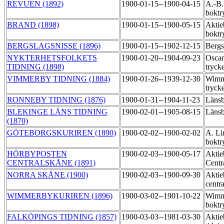
REVUEN (1892)
1900-01-15--1900-04-15
A.-B.
boktr
BRAND (1898)
1900-01-15--1900-05-15
Aktie
boktr
BERGSLAGSNISSE (1896)
1900-01-15--1902-12-15
Bergs
NYKTERHETSFOLKETS
1900-01-20--1904-09-23
Oscar
TIDNING (1898)
tryck
VIMMERBY TIDNING (1884)
1900-01-26--1939-12-30
Wimme
tryck
RONNEBY TIDNING (1876)
1900-01-31--1904-11-23
Länsb
BLEKINGE LÄNS TIDNING
1900-02-01--1905-08-15
Länsb
(1870)
GÖTEBORGSKURIREN (1890)
1900-02-02--1900-02-02
A. Li
boktr
HÖRBYPOSTEN
1900-02-03--1900-05-17
Aktie
CENTRALSKÅNE (1891)
Centr
NORRA SKÅNE (1900)
1900-02-03--1900-09-30
Aktie
centr
WIMMERBYKURIREN (1896)
1900-03-02--1901-10-22
Wimm
boktr
FALKÖPINGS TIDNING (1857)
1900-03-03--1981-03-30
Aktie