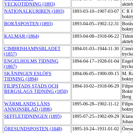
VECKOTIDNING (1893)
aktie
NATIONALKURIREN (1893)
1893-03-10--1907-03-07
C R H
boktr
BORÅSPOSTEN (1893)
1893-04-05--1902-12-31
Borås
boktr
KALMAR (1864)
1893-04-08--1918-06-22
Tidni
aktie
CIMBRISHAMNSBLADET
1894-01-03--1944-11-30
Cimri
(1857)
tryck
ENGELHOLMS TIDNING
1894-04-17--1928-01-04
Engel
(1867)
tryck
SKÅNINGEN ESLÖFS
1894-06-05--1900-09-15
M. R
TIDNING (1894)
boktr
FILIPSTADS STADS OCH
1894-10-02--1918-06-29
Filip
BERGSLAGS TIDNING (1850)
Boktr
Berg
WÄRMLANDS LÄNS
1895-06-28--1902-11-12
Filips
ANNONSBLAD (1896)
boktr
SEFFLETIDNINGEN (1895)
1895-07-25--1902-09-29
Klara
Joha
ÖRESUNDSPOSTEN (1848)
1895-10-24--1931-01-02
Öresu