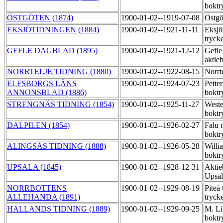
boktr
ÖSTGÖTEN (1874)
1900-01-02--1919-07-08
Östgö
EKSJÖTIDNINGEN (1884)
1900-01-02--1921-11-11
Eksjö
tryck
GEFLE DAGBLAD (1895)
1900-01-02--1921-12-12
Gefle
aktie
NORRTELJE TIDNING (1880)
1900-01-02--1922-08-15
Norrt
ELFSBORGS LÄNS
1900-01-02--1924-07-23
Pette
ANNONSBLAD (1886)
boktr
STRENGNÄS TIDNING (1854)
1900-01-02--1925-11-27
Weste
boktr
DALPILEN (1854)
1900-01-02--1926-02-27
Falu 
boktr
ALINGSÅS TIDNING (1888)
1900-01-02--1926-05-28
Willi
boktr
UPSALA (1845)
1900-01-02--1928-12-31
Aktie
Upsal
NORRBOTTENS
1900-01-02--1929-08-19
Piteå 
ALLEHANDA (1891)
tryck
HALLANDS TIDNING (1889)
1900-01-02--1929-09-25
M. Li
boktr