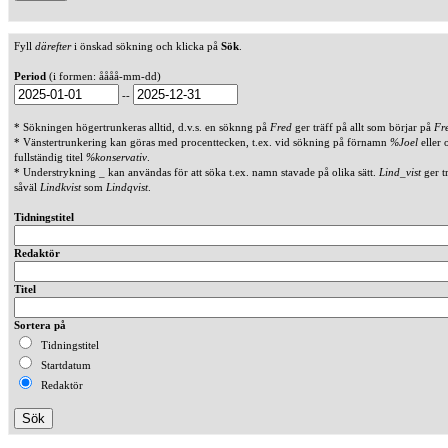
Fyll
därefter
i önskad sökning och klicka på
Sök
.
Period
(i formen: åååå-mm-dd)
--
* Sökningen högertrunkeras alltid, d.v.s. en söknng på
Fred
ger träff på allt som börjar på
Fr
* Vänstertrunkering kan göras med procenttecken, t.ex. vid sökning på förnamn
%Joel
eller 
fullständig titel
%konservativ
.
* Understrykning _ kan användas för att söka t.ex. namn stavade på olika sätt.
Lind_vist
ger t
såväl
Lindkvist
som
Lindqvist
.
Tidningstitel
Redaktör
Titel
Sortera på
Tidningstitel
Startdatum
Redaktör