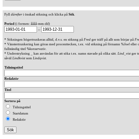
Fyll
därefter
i önskad sökning och klicka på
Sök
.
Period
(i formen: åååå-mm-dd)
--
* Sökningen högertrunkeras alltid, d.v.s. en söknng på
Fred
ger träff på allt som börjar på
Fr
* Vänstertrunkering kan göras med procenttecken, t.ex. vid sökning på förnamn
%Joel
eller 
fullständig titel
%konservativ
.
* Understrykning _ kan användas för att söka t.ex. namn stavade på olika sätt.
Lind_vist
ger t
såväl
Lindkvist
som
Lindqvist
.
Tidningstitel
Redaktör
Titel
Sortera på
Tidningstitel
Startdatum
Redaktör