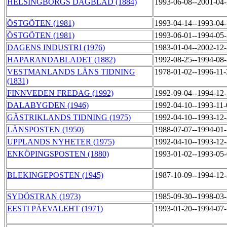
HELSINGBORGS DAGBLAD (1884)
1993-06-08--2001-04
ÖSTGÖTEN (1981)
1993-04-14--1993-04
ÖSTGÖTEN (1981)
1993-06-01--1994-05
DAGENS INDUSTRI (1976)
1983-01-04--2002-12
HAPARANDABLADET (1882)
1992-08-25--1994-08
VESTMANLANDS LÄNS TIDNING
1978-01-02--1996-11
(1831)
FINNVEDEN FREDAG (1992)
1992-09-04--1994-12
DALABYGDEN (1946)
1992-04-10--1993-11
GÄSTRIKLANDS TIDNING (1975)
1992-04-10--1993-12
LÄNSPOSTEN (1950)
1988-07-07--1994-01
UPPLANDS NYHETER (1975)
1992-04-10--1993-12
ENKÖPINGSPOSTEN (1880)
1993-01-02--1993-05
BLEKINGEPOSTEN (1945)
1987-10-09--1994-12
SYDÖSTRAN (1973)
1985-09-30--1998-03
EESTI PÄEVALEHT (1971)
1993-01-20--1994-07