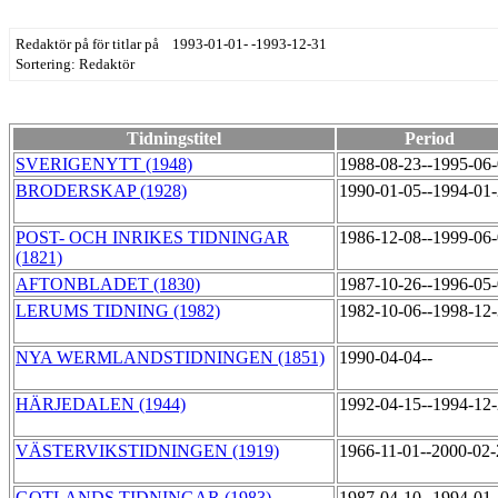
Redaktör på för titlar på 1993-01-01- -1993-12-31
Sortering: Redaktör
Tidningstitel
Period
SVERIGENYTT (1948)
1988-08-23--1995-06
BRODERSKAP (1928)
1990-01-05--1994-01
POST- OCH INRIKES TIDNINGAR
1986-12-08--1999-06
(1821)
AFTONBLADET (1830)
1987-10-26--1996-05
LERUMS TIDNING (1982)
1982-10-06--1998-12
NYA WERMLANDSTIDNINGEN (1851)
1990-04-04--
HÄRJEDALEN (1944)
1992-04-15--1994-12
VÄSTERVIKSTIDNINGEN (1919)
1966-11-01--2000-02
GOTLANDS TIDNINGAR (1983)
1987-04-10--1994-01