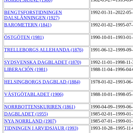
BENGTSFORSTIDNINGEN
1992-01-31--2022-05
DALSLÄNNINGEN (1927)
BAROMETERN (1841)
1992-01-02--1995-07
ÖSTGÖTEN (1981)
1990-10-01--1993-01
TRELLEBORGS ALLEHANDA (1876)
1991-06-12--1999-09
SYDSVENSKA DAGBLADET (1870)
1992-11-01--1998-11
LIBERACIÓN (1981)
1988-11-04--1996-04
HELSINGBORGS DAGBLAD (1884)
1978-01-02--1993-06
VÄSTGÖTABLADET (1906)
1988-10-01--1998-05
NORRBOTTENSKURIREN (1861)
1990-04-09--1999-06
DAGBLADET (1955)
1985-02-01--1999-01
NYA NORRLAND (1907)
1985-07-01--1999-01
TIDNINGEN I ARVIDSJAUR (1993)
1993-10-28--1995-11