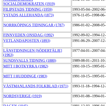
SOCIALDEMOKRATEN (1919)
FILIPSTADS TIDNING (1959)
1993-05-04--2002-06
YSTADS ALLEHANDA (1873)
1976-11-05--1998-06
NORRKÖPINGS TIDNINGAR (1787)
1986-01-02--2008-05
FINNVEDEN ONSDAG (1992)
1992-09-02--1994-12
VETLANDAPOSTEN (1893)
1991-06-29--2007-12
LÄNSTIDNINGEN [SÖDERTÄLJE]
1977-04-01--2007-04
(1963)
SUNDSVALLS TIDNING (1880)
1989-08-01--2011-10
MITT I BOTKYRKA (1982)
1991-10-15--1995-01
MITT I HUDDINGE (1983)
1991-10-15--1995-01
VÄSTMANLANDS FOLKBLAD (1971)
1993-11-18--1994-12
NORDSVERIGE (1919)
1993-01-08--1994-01
DAGEN (1945)
1991-12-03--1996-04