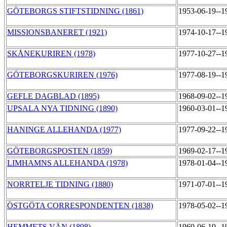
GÖTEBORGS STIFTSTIDNING (1861)
1953-06-19--1
MISSIONSBANERET (1921)
1974-10-17--1
SKÅNEKURIREN (1978)
1977-10-27--1
GÖTEBORGSKURIREN (1976)
1977-08-19--1
GEFLE DAGBLAD (1895)
1968-09-02--1
UPSALA NYA TIDNING (1890)
1960-03-01--1
HANINGE ALLEHANDA (1977)
1977-09-22--1
GÖTEBORGSPOSTEN (1859)
1969-02-17--1
LIMHAMNS ALLEHANDA (1978)
1978-01-04--1
NORRTELJE TIDNING (1880)
1971-07-01--1
ÖSTGÖTA CORRESPONDENTEN (1838)
1978-05-02--1
HEMMETS VÄN (1898)
1969-06-19--1