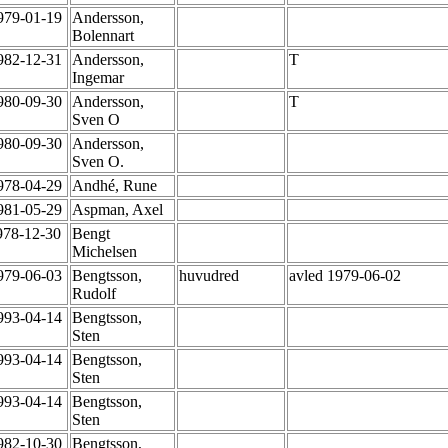
979-01-19
Andersson,
Bolennart
982-12-31
Andersson,
T
Ingemar
980-09-30
Andersson,
T
Sven O
980-09-30
Andersson,
Sven O.
978-04-29
Andhé, Rune
981-05-29
Aspman, Axel
978-12-30
Bengt
Michelsen
979-06-03
Bengtsson,
huvudred
avled 1979-06-02
Rudolf
993-04-14
Bengtsson,
Sten
993-04-14
Bengtsson,
Sten
993-04-14
Bengtsson,
Sten
982-10-30
Bengtsson,