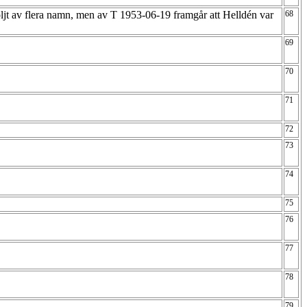
öljt av flera namn, men av T 1953-06-19 framgår att Helldén var
68
69
70
71
72
73
74
75
76
77
78
79