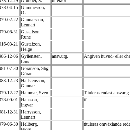
978-12-29
Grundel, S.
direktör
978-04-15
Gummesson,
Ola
979-02-22
Gunnarsson,
Lennart
979-08-31
Gustafson,
Rune
016-03-21
Gustafzon,
Helge
986-12-06
Gyllensten,
ansv.utg.
Angiven huvud- eller che
Lars
981-07-30
Göranson, Stig-
Göran
983-12-23
Hallstensson,
Gunnar
979-12-27
Hammar, Sven
Tituleras endast ansvarig
978-09-01
Hansson,
tf
Ingvar
981-12-31
Harrysson,
Lennart
979-06-30
Hellberg,
tituleras omväxlande red
Björn