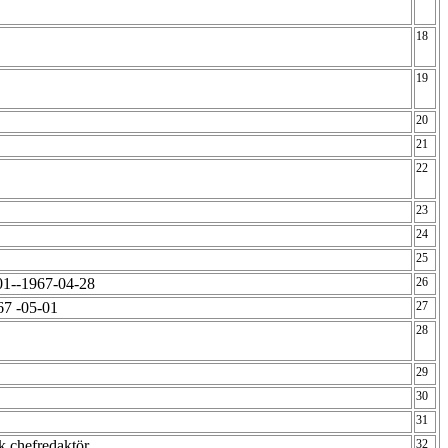
18
19
20
21
22
23
24
25
-01--1967-04-28
26
67 -05-01
27
28
29
30
31
sk chefredaktör
32