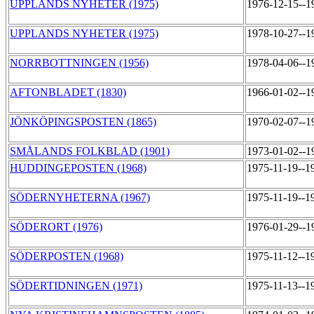
UPPLANDS NYHETER (1975)
1976-12-15--1
UPPLANDS NYHETER (1975)
1978-10-27--1
NORRBOTTNINGEN (1956)
1978-04-06--1
AFTONBLADET (1830)
1966-01-02--1
JÖNKÖPINGSPOSTEN (1865)
1970-02-07--1
SMÅLANDS FOLKBLAD (1901)
1973-01-02--1
HUDDINGEPOSTEN (1968)
1975-11-19--1
SÖDERNYHETERNA (1967)
1975-11-19--1
SÖDERORT (1976)
1976-01-29--1
SÖDERPOSTEN (1968)
1975-11-12--1
SÖDERTIDNINGEN (1971)
1975-11-13--1