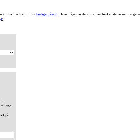
 vill ha mer hjälp finns
Färdiga frågor
. Dessa frågor är de som oftast brukar ställas när det gä
ar
.
ed
.
ord inne i
räff på