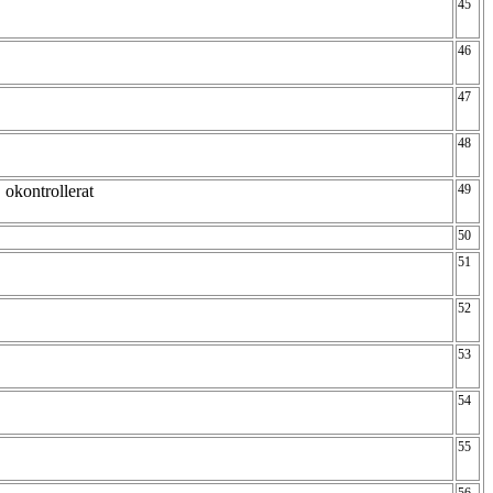
45
46
47
48
 okontrollerat
49
50
51
52
53
54
55