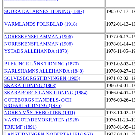
SÖDRA DALARNES TIDNING (1887)
1965-07-17--1
VÄRMLANDS FOLKBLAD (1918)
1972-01-13--1
NORRSKENSFLAMMAN (1906)
1977-06-13--1
NORRSKENSFLAMMAN (1906)
1978-01-14--1
YSTADS ALLEHANDA (1873)
1976-11-05--1
BLEKINGE LÄNS TIDNING (1870)
1971-02-02--1
KARLSHAMNS ALLEHANDA (1848)
1976-09-27--1
SÖLVESBORGSTIDNINGEN (1905)
1971-02-02--1
SKARA TIDNING (1863)
1966-04-01--1
SKARABORGS LÄNS TIDNING (1884)
1966-04-01--1
GÖTEBORGS HANDELS- OCH
1976-03-26--1
SJÖFARTSTIDNING (1975)
NORRA VÄSTERBOTTEN (1911)
1978-10-02--1
VÄSTGÖTADEMOKRATEN (1926)
1976-11-23--1
TRIUMF (1891)
1978-01-05--1
LÄNSTIDNINGEN [SÖDERTÄLJE] (1963)
1977-04-01--2