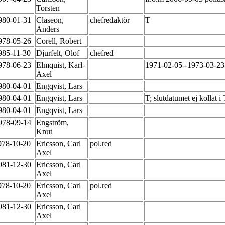
Torsten
980-01-31
Claseon,
chefredaktör
T
Anders
978-05-26
Corell, Robert
985-11-30
Djurfelt, Olof
chefred
978-06-23
Elmquist, Karl-
1971-02-05--1973-03-23 
Axel
980-04-01
Engqvist, Lars
980-04-01
Engqvist, Lars
T; slutdatumet ej kollat i
980-04-01
Engqvist, Lars
978-09-14
Engström,
Knut
978-10-20
Ericsson, Carl
pol.red
Axel
981-12-30
Ericsson, Carl
Axel
978-10-20
Ericsson, Carl
pol.red
Axel
981-12-30
Ericsson, Carl
Axel