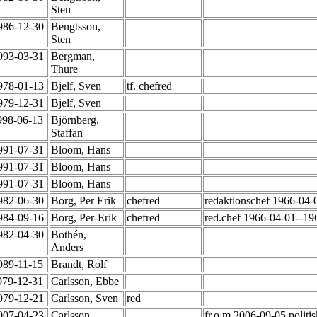
Sten
986-12-30
Bengtsson,
Sten
993-03-31
Bergman,
Thure
978-01-13
Bjelf, Sven
tf. chefred
979-12-31
Bjelf, Sven
998-06-13
Björnberg,
Staffan
991-07-31
Bloom, Hans
991-07-31
Bloom, Hans
991-07-31
Bloom, Hans
982-06-30
Borg, Per Erik
chefred
redaktionschef 1966-04
984-09-16
Borg, Per-Erik
chefred
red.chef 1966-04-01--19
982-04-30
Bothén,
Anders
989-11-15
Brandt, Rolf
979-12-31
Carlsson, Ebbe
979-12-21
Carlsson, Sven
red
007-04-23
Carlsson,
fr.o.m 2006-09-05 politi