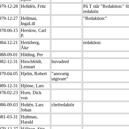
979-12-28
Helldén, Fritz
På T står "Redaktion:" f
redaktör.
979-12-27
Hellman,
"Redaktion:"
IngaLill
978-06-15
Herslow, Carl
P.
984-12-21
Hertzberg,
redaktion:
Åke
988-09-01
Hilding, Per
982-12-31
Hirschfeldt,
huvudred
Lennart
979-04-05
Hjelm, Robert
"ansvarig
utgivare"
989-12-31
Hjörne, Lars
978-02-23
Horn, Dick
von
986-09-03
Hultén, Lars
chefredaktör
Johan
981-03-31
Hultman,
Harald
979-12-27
Hällzon, Stig