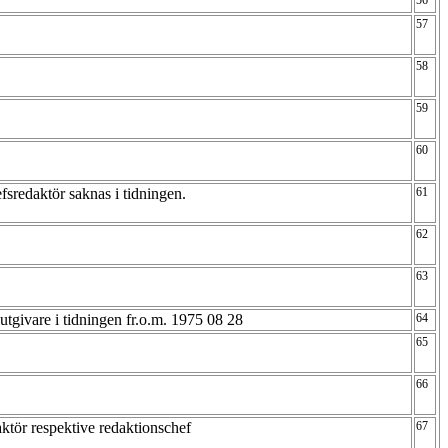
56
57
58
59
60
fsredaktör saknas i tidningen.
61
62
63
 utgivare i tidningen fr.o.m. 1975 08 28
64
65
66
aktör respektive redaktionschef
67