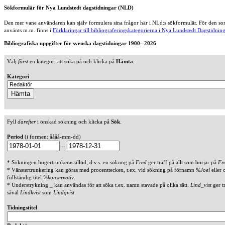
Sökformulär för Nya Lundstedt dagstidningar (NLD)
Den mer vane användaren kan själv formulera sina frågor här i NLd:s sökformulär. För den som
använts m.m. finns i
Förklaringar till bibliograferingskategorierna i Nya Lundstedt Dagstidning
Bibliografiska uppgifter för svenska dagstidningar 1900--2026
Välj
först
en kategori att söka på och klicka på
Hämta
.
Kategori
Fyll
därefter
i önskad sökning och klicka på
Sök
.
Period
(i formen: åååå-mm-dd)
--
* Sökningen högertrunkeras alltid, d.v.s. en söknng på
Fred
ger träff på allt som börjar på
Fr
* Vänstertrunkering kan göras med procenttecken, t.ex. vid sökning på förnamn
%Joel
eller 
fullständig titel
%konservativ
.
* Understrykning _ kan användas för att söka t.ex. namn stavade på olika sätt.
Lind_vist
ger t
såväl
Lindkvist
som
Lindqvist
.
Tidningstitel