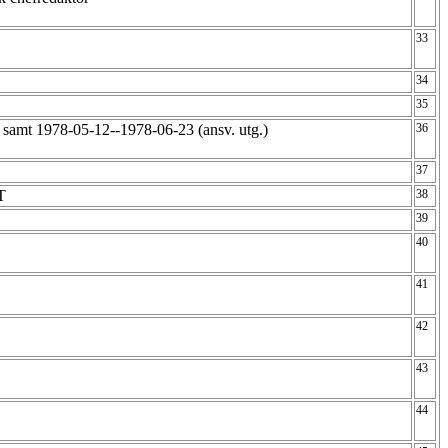
33
34
35
samt 1978-05-12--1978-06-23 (ansv. utg.)
36
37
 T
38
39
40
41
42
43
44