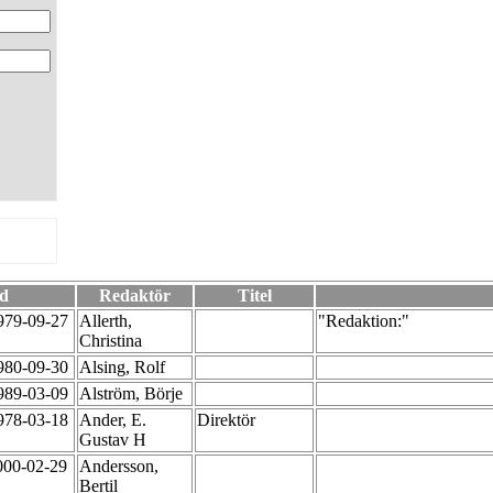
d
Redaktör
Titel
979-09-27
Allerth,
"Redaktion:"
Christina
980-09-30
Alsing, Rolf
989-03-09
Alström, Börje
978-03-18
Ander, E.
Direktör
Gustav H
000-02-29
Andersson,
Bertil