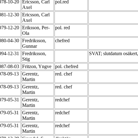
978-10-20
Ericsson, Carl
pol.red
Axel
981-12-30
Ericsson, Carl
Axel
979-12-20
Eriksson, Per-
pol. red
Ola
980-04-30
Fredriksson,
chefred
Gunnar
994-12-31
Fredriksson,
SVAT; slutdatum osäkert,
Stig
987-08-03
Fritzon, Yngve
pol. chefred
978-09-13
Gerentz,
red. chef
Martin
978-09-13
Gerentz,
red. chef
Martin
979-05-31
Gerentz,
redchef
Martin
979-05-31
Gerentz,
redchef
Martin
979-05-31
Gerentz,
redchef
Martin