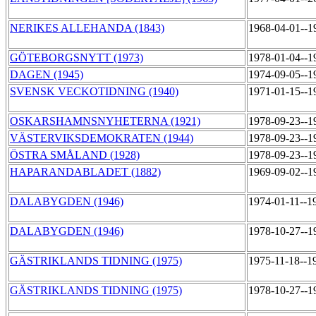
NERIKES ALLEHANDA (1843)
1968-04-01--1
GÖTEBORGSNYTT (1973)
1978-01-04--1
DAGEN (1945)
1974-09-05--1
SVENSK VECKOTIDNING (1940)
1971-01-15--1
OSKARSHAMNSNYHETERNA (1921)
1978-09-23--1
VÄSTERVIKSDEMOKRATEN (1944)
1978-09-23--1
ÖSTRA SMÅLAND (1928)
1978-09-23--1
HAPARANDABLADET (1882)
1969-09-02--1
DALABYGDEN (1946)
1974-01-11--1
DALABYGDEN (1946)
1978-10-27--1
GÄSTRIKLANDS TIDNING (1975)
1975-11-18--1
GÄSTRIKLANDS TIDNING (1975)
1978-10-27--1